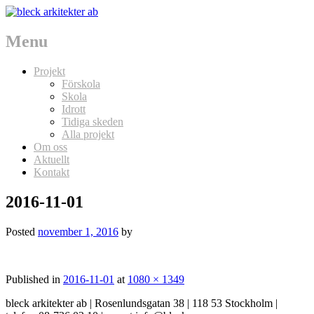
Menu
Skip
Projekt
to
Förskola
content
Skola
Idrott
Tidiga skeden
Alla projekt
Om oss
Aktuellt
Kontakt
2016-11-01
Posted
november 1, 2016
by
Published in
2016-11-01
at
1080 × 1349
bleck arkitekter ab | Rosenlundsgatan 38 | 118 53 Stockholm |