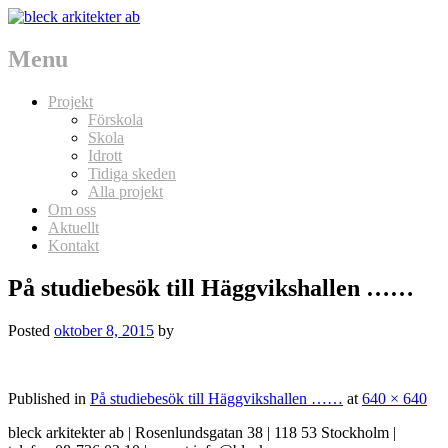
Menu
Skip
Projekt
to
Förskola
content
Skola
Idrott
Tidiga skeden
Alla projekt
Om oss
Aktuellt
Kontakt
På studiebesök till Häggvikshallen ……
Posted
oktober 8, 2015
by
Published in
På studiebesök till Häggvikshallen ……
at
640 × 640
bleck arkitekter ab | Rosenlundsgatan 38 | 118 53 Stockholm |