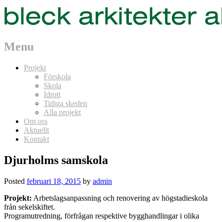
Menu
Skip
Projekt
to
Förskola
content
Skola
Idrott
Tidiga skeden
Alla projekt
Om oss
Aktuellt
Kontakt
Djurholms samskola
Posted
februari 18, 2015
by
admin
Projekt:
Arbetslagsanpassning och renovering av högstadieskola
från sekelskiftet.
Programutredning, förfrågan respektive bygghandlingar i olika