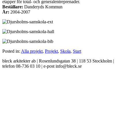
etapper för total- och generalentreprenader.
Beställare:
Danderyds Kommun
År:
2004-2007
Posted in:
Alla projekt
,
Projekt
,
Skola
,
Start
bleck arkitekter ab | Rosenlundsgatan 38 | 118 53 Stockholm |
telefon 08-736 03 10 | e-post info@bleck.se